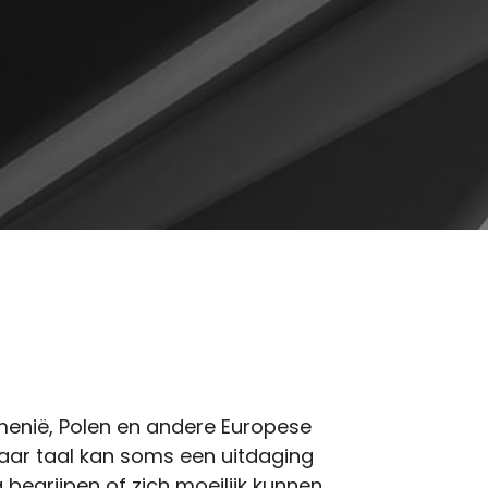
menië, Polen en andere Europese
aar taal kan soms een uitdaging
begrijpen of zich moeilijk kunnen