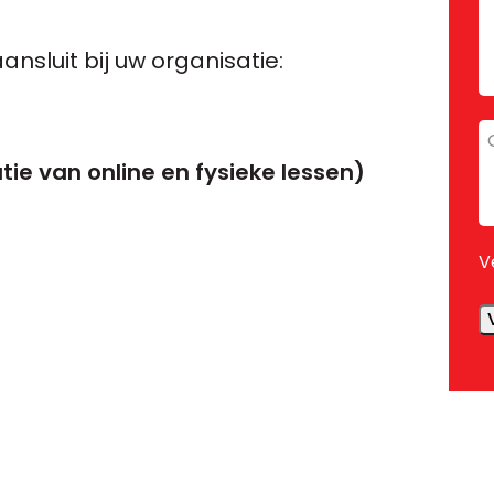
ansluit bij uw organisatie:
O
/
ie van online en fysieke lessen)
v
V