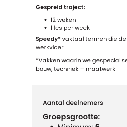
Gespreid traject
:
12 weken
1 les per week
Speedy*
vaktaal termen die d
werkvloer.
*Vakken waarin we gespecialiseer
bouw, techniek – maatwerk
Aantal deelnemers
Groepsgrootte
: