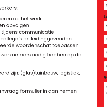
erkers:
L
eren op het werk
 en opvolgen
 tijdens communicatie
A
collega’s en leidinggevenden
m
ateerde woordenschat toepassen
A
e werknemers nodig hebben op de
i
m
A
i
d zijn: (glas)tuinbouw, logistiek,
d
G
s aanvraag formulier in dan nemen