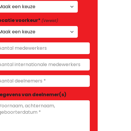
ocatie voorkeur*
(Vereist)
antal
edewerkers
antal
nternationale
edewerkers
antal
nternationale
eelnemers
egevens van deelnemer(s)