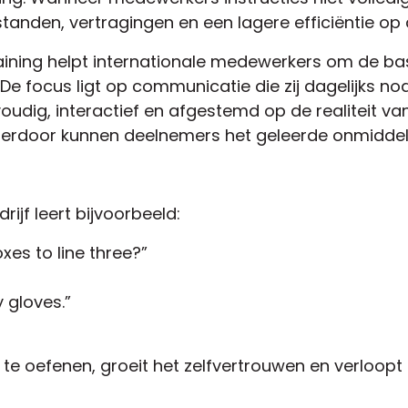
rstanden, vertragingen en een lagere efficiëntie op
raining helpt internationale medewerkers om de bas
. De focus ligt op communicatie die zij dagelijks n
dig, interactief en afgestemd op de realiteit van b
ierdoor kunnen deelnemers het geleerde onmiddel
ijf leert bijvoorbeeld:
es to line three?”
 gloves.”
ies te oefenen, groeit het zelfvertrouwen en verlo