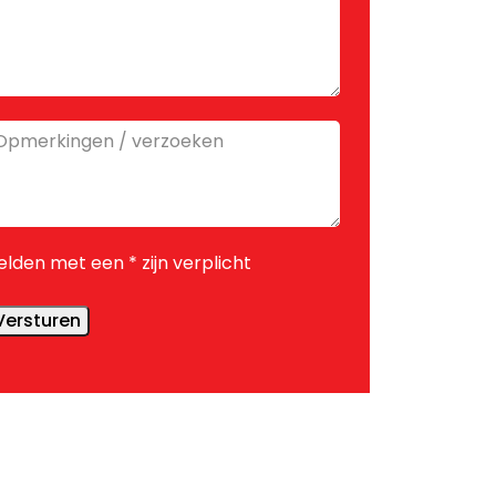
pmerkingen
erzoeken
elden met een * zijn verplicht
Versturen