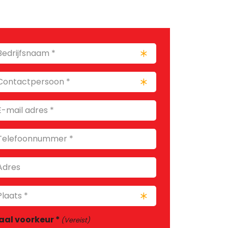
edrijfsnaam
ereist)
ontactpersoon
ereist)
-
ail
dres
elefoonnummer
dres
laats
ereist)
aal voorkeur *
(Vereist)