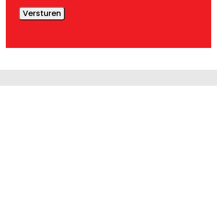
Versturen
Personeelstrainer B.V.
Jola:
06 46 88 80 00
info@personeelstrainer.nl