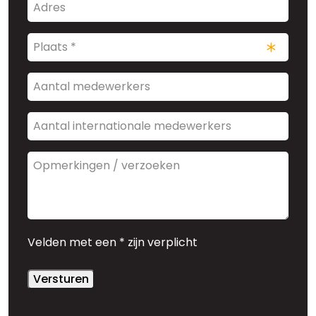
Adres
Plaats
*
(Vereist)
Aantal
medewerkers
Aantal
internationale
medewerkers
Opmerkingen
/
verzoeken
Velden met een * zijn verplicht
Versturen