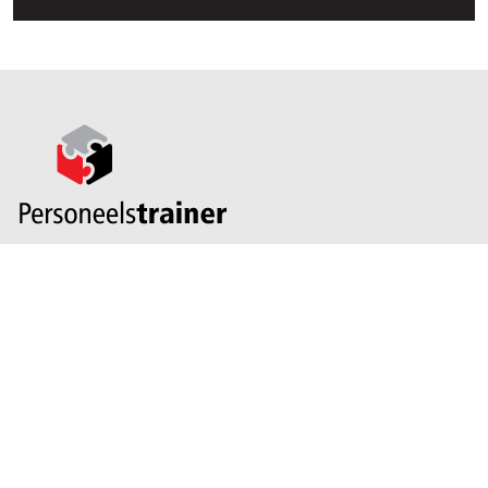
Personeelstrainer B.V.
Jola:
06 46 88 80 00
info@personeelstrainer.nl
Contactgegevens
Poolsterstraat 6
6133 VP
Sittard