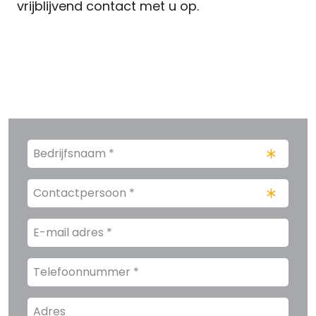
vrijblijvend contact met u op.
Bedrijfsnaam
*
(Vereist)
Contactpersoon
(Vereist)
E-
mail
adres
Telefoonnummer
Adres